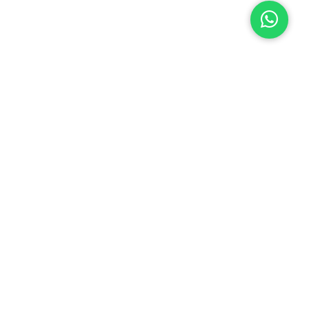
ción legal
Corporativa
as frecuentes
Trabajá con nosotros
ias
Descargá nuestra app: