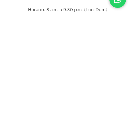
Horario: 8 a.m. a 9:30 p.m. (Lun-Dom)
Correo electrónico:
info@fischel.co.cr
Contactanos
Información legal
Preguntas frecuentes
Farmacias
Corporativa
Trabajá con nosotros
Descargá nuestra app: