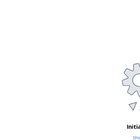
Initi
Sho