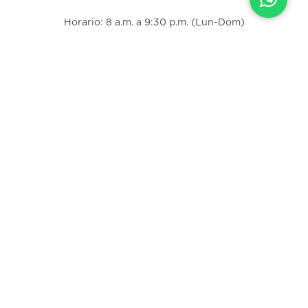
Horario: 8 a.m. a 9:30 p.m. (Lun-Dom)
Correo electrónico:
info@fischel.co.cr
Contactanos
Información legal
Preguntas frecuentes
Farmacias
Corporativa
Trabajá con nosotros
Descargá nuestra app: