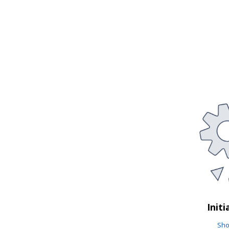
Initi
Sho