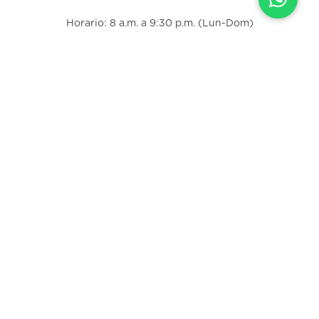
Horario: 8 a.m. a 9:30 p.m. (Lun-Dom)
Correo electrónico:
info@fischel.co.cr
Contactanos
Información legal
Preguntas frecuentes
Farmacias
Corporativa
Trabajá con nosotros
Descargá nuestra app: