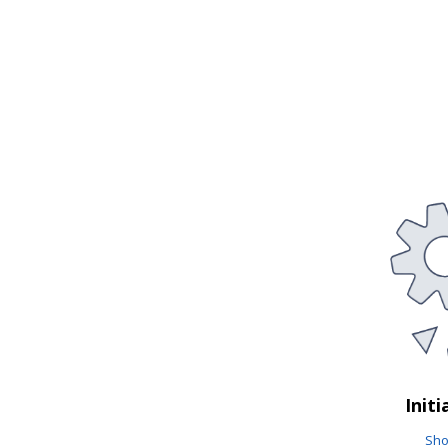
Initi
Sho